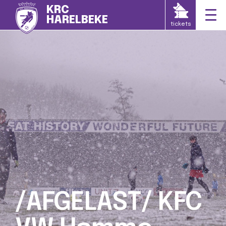
KRC
HARELBEKE
tickets
/AFGELAST/ KFC