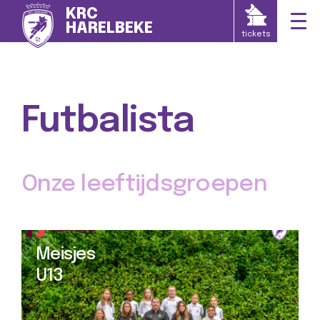
KRC
HARELBEKE
tickets
Futbalista
Onze leeftijdsgroepen
Meisjes
U13