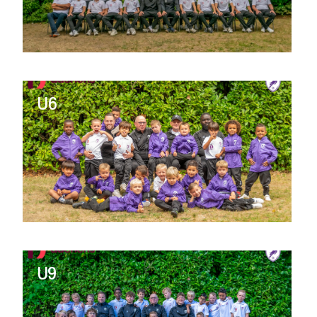
U6
U9