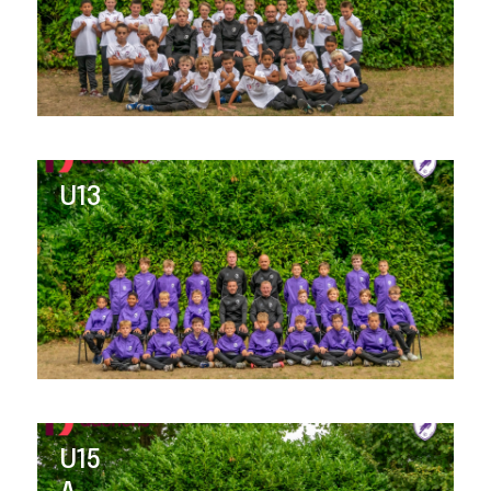
U13
U15