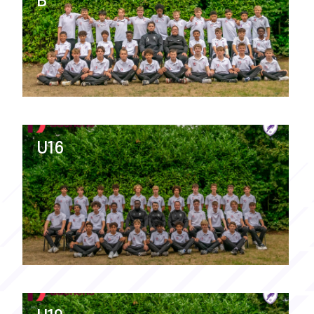
B
U16