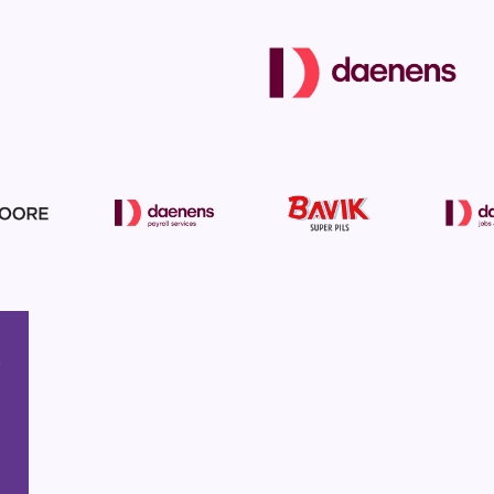
menu
,