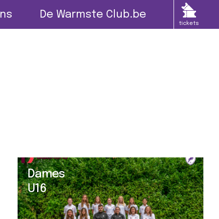
ns
De Warmste Club.be
tickets
Dames
U16