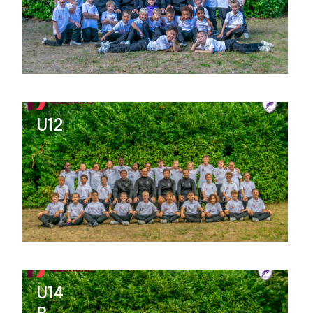
U12
U14