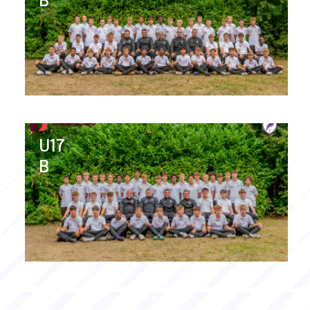
B
U17
B