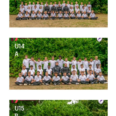
U14
A
U15