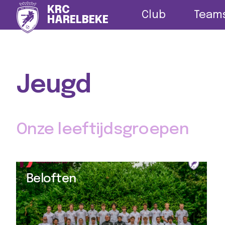
Nieuws
G-vo
KRC
Club
Team
HARELBEKE
Jeugd
Onze leeftijdsgroepen
Beloften