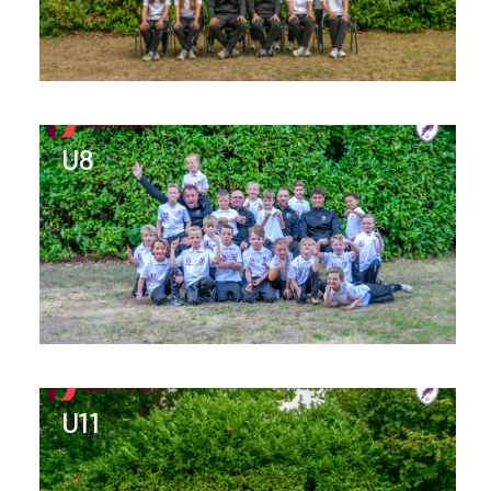
U8
U11