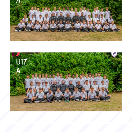
A
U17
A