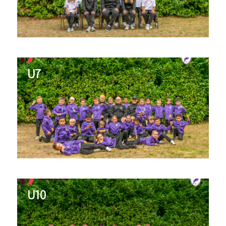
U7
U10