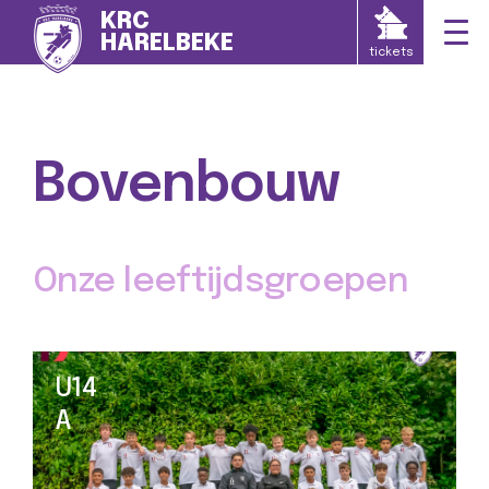
KRC
HARELBEKE
tickets
Bovenbouw
Onze leeftijdsgroepen
U14
A