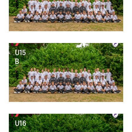
U15
B
U16