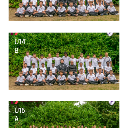
U14
B
U15
A