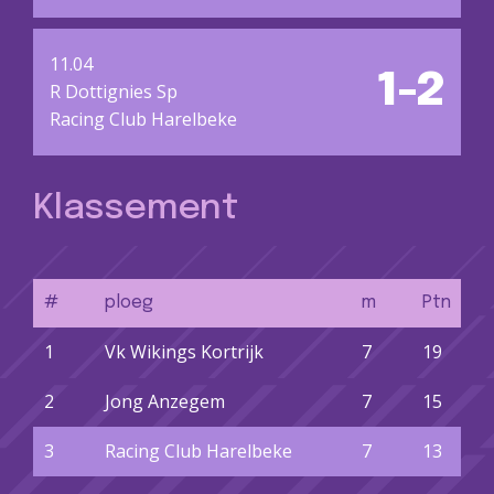
11.04
1-2
R Dottignies Sp
Racing Club Harelbeke
Klassement
#
ploeg
m
Ptn
1
Vk Wikings Kortrijk
7
19
2
Jong Anzegem
7
15
3
Racing Club Harelbeke
7
13