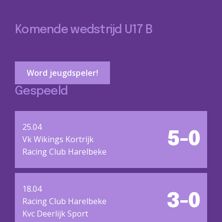
Komende wedstrijd U17 B
Word jeugdspeler!
Gespeeld
25.04
5-0
Vk Wikings Kortrijk
Racing Club Harelbeke
18.04
3-0
Racing Club Harelbeke
Kvc Deerlijk Sport