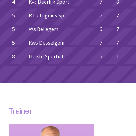
4
Kvc Deerlijk Sport
7
8
5
R Dottignies Sp
7
7
5
Ws Bellegem
6
7
5
Kws Desselgem
7
7
8
Hulste Sportief
6
1
Trainer