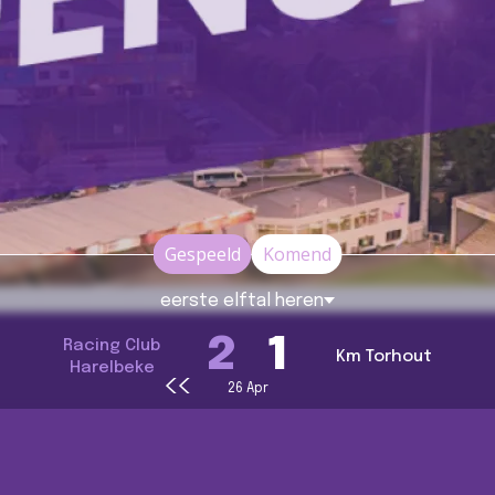
Gespeeld
Komend
eerste elftal heren
2
1
Racing Club
Km Torhout
Harelbeke
Volgende pag
‹‹
Paginering
26 Apr