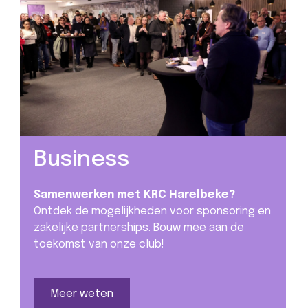
Business
Samenwerken met KRC Harelbeke?
Ontdek de mogelijkheden voor sponsoring en
zakelijke partnerships. Bouw mee aan de
toekomst van onze club!
Meer weten