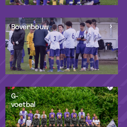
Bovenbouw
G-
voetbal