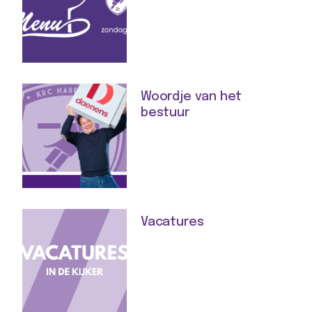
Woordje van het
bestuur
Vacatures