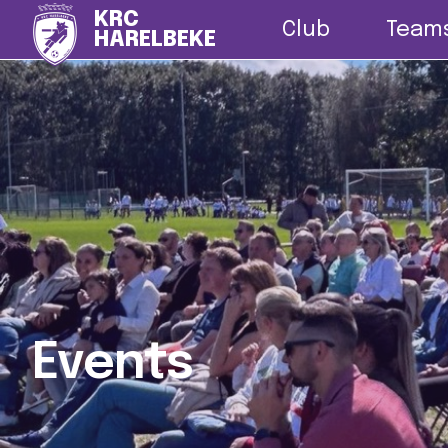
Nieuws
G-vo
KRC
Club
Team
HARELBEKE
Events