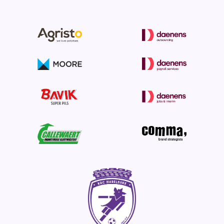
1 week voor de stage = 0% terugbetaling