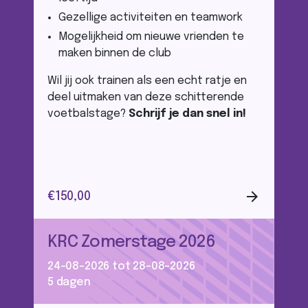
Gezellige activiteiten en teamwork
Mogelijkheid om nieuwe vrienden te
maken binnen de club
Wil jij ook trainen als een echt ratje en
deel uitmaken van deze schitterende
voetbalstage?
Schrijf je dan snel in!
arrow_forward
€150,00
KRC Zomerstage 2026
24-08-2026 tot 28-08-2026
5 dagen