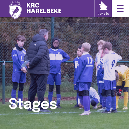
KRC
HARELBEKE
tickets
Stages