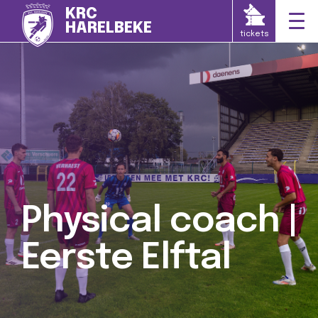
KRC
HARELBEKE
tickets
Physical coach |
Eerste Elftal