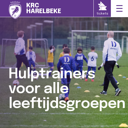
KRC
HARELBEKE
tickets
Hulptrainers
voor alle
leeftijdsgroepen